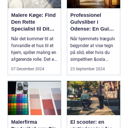
Malere Køge: Find
Professionel
Den Rette
Gulvsliber i
Specialist til Dit
Odense: En Guide
Malerprojekt
til Smukke
Når det kommer til at
Når hjemmets trægulv
Trægulve
forvandle et hus til et
begynder at vise tegn
hjem, spiller maling en
på slid, eller hvis du
afgørende rolle. Det er
simpelthen &osla...
de sub...
07 December 2024
23 September 2024
Malerfirma
El scooter: en