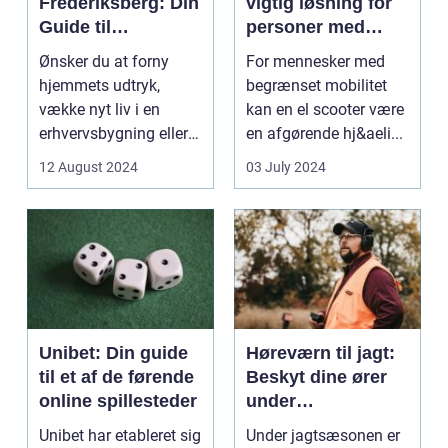
Frederiksberg: Din
vigtig løsning for
Guide til
personer med
Professionelt
nedsat mobilitet
Ønsker du at forny
For mennesker med
Malerarbejde
hjemmets udtryk,
begrænset mobilitet
vække nyt liv i en
kan en el scooter være
erhvervsbygning eller
en afgørende hj&aeli...
simpelthen sikre at
12 August 2024
03 July 2024
dit...
Unibet: Din guide
Høreværn til jagt:
til et af de førende
Beskyt dine ører
online spillesteder
under
jagtsæsonen
Unibet har etableret sig
Under jagtsæsonen er