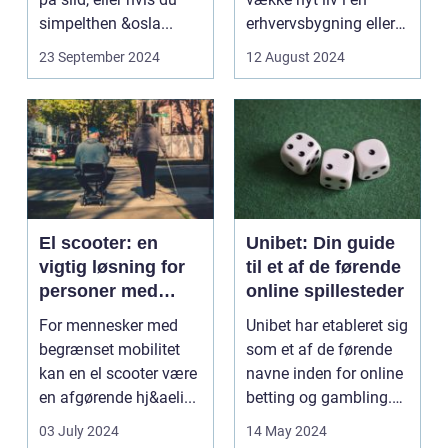
simpelthen &osla...
erhvervsbygning eller
simpelthen sikre at
23 September 2024
12 August 2024
dit...
El scooter: en
Unibet: Din guide
vigtig løsning for
til et af de førende
personer med
online spillesteder
nedsat mobilitet
For mennesker med
Unibet har etableret sig
begrænset mobilitet
som et af de førende
kan en el scooter være
navne inden for online
en afgørende hj&aeli...
betting og gambling.
Med en his...
03 July 2024
14 May 2024