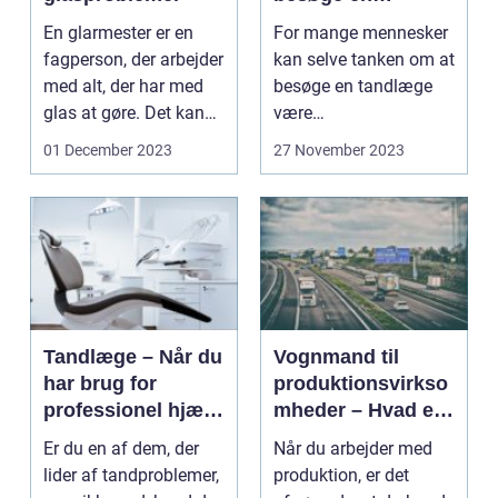
tandlæge
En glarmester er en
For mange mennesker
fagperson, der arbejder
kan selve tanken om at
med alt, der har med
besøge en tandlæge
glas at gøre. Det kan
være
v&aeli...
angstprovokerende.
01 December 2023
27 November 2023
Dette skyldes ...
Tandlæge – Når du
Vognmand til
har brug for
produktionsvirkso
professionel hjælp
mheder – Hvad er
til dine tænder
vigtigt at vide?
Er du en af dem, der
Når du arbejder med
lider af tandproblemer,
produktion, er det