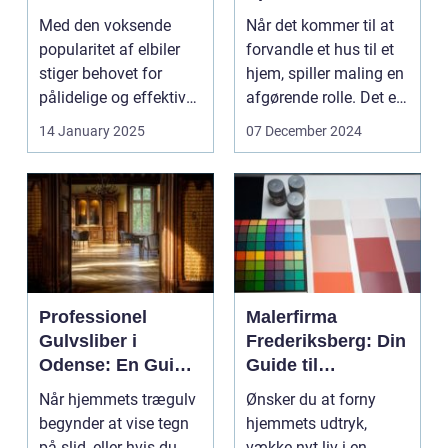
Ladeboksens
Malerprojekt
Med den voksende
Når det kommer til at
vigtige rolle
popularitet af elbiler
forvandle et hus til et
stiger behovet for
hjem, spiller maling en
pålidelige og effektive
afgørende rolle. Det er
opladningsl...
de sub...
14 January 2025
07 December 2024
Professionel
Malerfirma
Gulvsliber i
Frederiksberg: Din
Odense: En Guide
Guide til
til Smukke
Professionelt
Når hjemmets trægulv
Ønsker du at forny
Trægulve
Malerarbejde
begynder at vise tegn
hjemmets udtryk,
på slid, eller hvis du
vække nyt liv i en