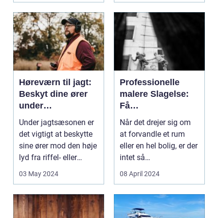
Høreværn til jagt:
Professionelle
Beskyt dine ører
malere Slagelse:
under
Få
jagtsæsonen
kvalitetsmalerarbej
Under jagtsæsonen er
Når det drejer sig om
de til dit hjem eller
det vigtigt at beskytte
at forvandle et rum
virksomhed
sine ører mod den høje
eller en hel bolig, er der
lyd fra riffel- eller
intet så
haglgevære...
transformerende som
03 May 2024
08 April 2024
et...