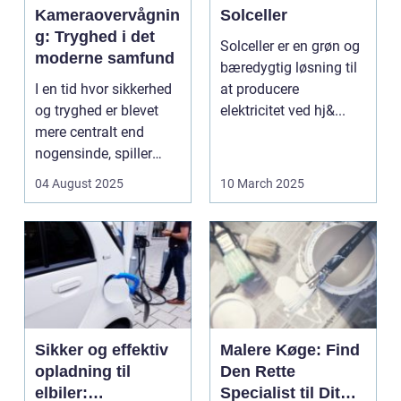
Kameraovervågnin
Solceller
g: Tryghed i det
Solceller er en grøn og
moderne samfund
bæredygtig løsning til
I en tid hvor sikkerhed
at producere
og tryghed er blevet
elektricitet ved hj&...
mere centralt end
nogensinde, spiller
kameraovervå...
04 August 2025
10 March 2025
Sikker og effektiv
Malere Køge: Find
opladning til
Den Rette
elbiler:
Specialist til Dit