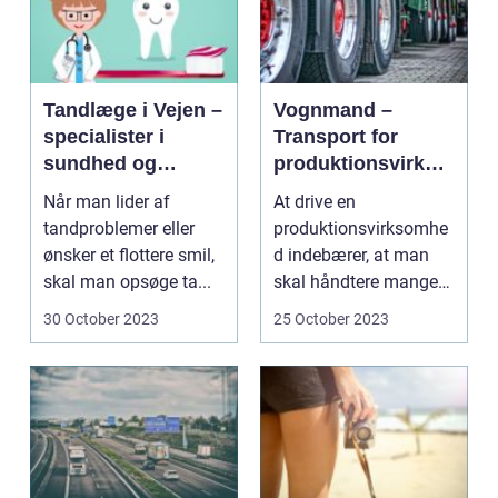
Tandlæge i Vejen –
Vognmand –
specialister i
Transport for
sundhed og
produktionsvirkso
smukke tænder
mheder
Når man lider af
At drive en
tandproblemer eller
produktionsvirksomhe
ønsker et flottere smil,
d indebærer, at man
skal man opsøge ta...
skal håndtere mange
forskellige aspekter af
30 October 2023
25 October 2023
sin ...