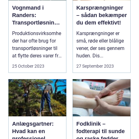
Vognmand i
Karsprængninger
Randers:
– sådan bekæmper
Transportløsninge
du dem effektivt!
r til
Produktionsvirksomhe
Karsprængninger er
produktionsvirkso
der har ofte brug for
små, røde eller blålige
mheder
transportløsninger til
vener, der ses gennem
at flytte deres varer fra
huden. Dis...
et...
25 October 2023
27 September 2023
Anlægsgartner:
Fodklinik –
Hvad kan en
fodterapi til sunde
professionel
og raske fødder