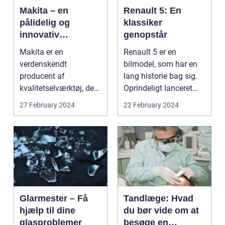
Makita – en
Renault 5: En
pålidelig og
klassiker
innovativ
genopstår
producent af
Makita er en
Renault 5 er en
elværktøj
verdenskendt
bilmodel, som har en
producent af
lang historie bag sig.
kvalitetselværktøj, der
Oprindeligt lanceret
især er kendt for deres
tilbage i 1972, ble...
27 February 2024
22 February 2024
pålidelighed,...
Glarmester – Få
Tandlæge: Hvad
hjælp til dine
du bør vide om at
glasproblemer
besøge en