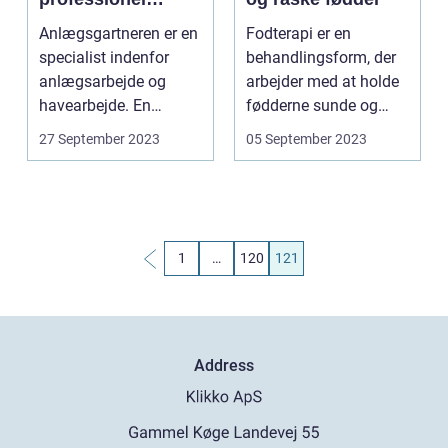
anlægsgartner
Anlægsgartneren er en
Fodterapi er en
tilbyde?
specialist indenfor
behandlingsform, der
anlægsarbejde og
arbejder med at holde
havearbejde. En
fødderne sunde og
anlægsg...
raske. Det kan v...
27 September 2023
05 September 2023
1
…
120
121
Address