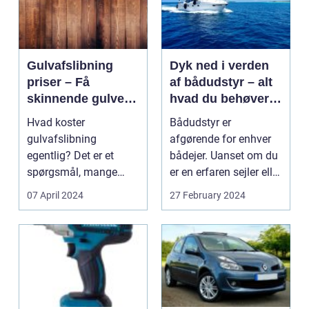
Gulvafslibning
Dyk ned i verden
priser – Få
af bådudstyr – alt
skinnende gulve til
hvad du behøver
konkurrencedygtig
til din båd
Hvad koster
Bådudstyr er
e priser
gulvafslibning
afgørende for enhver
egentlig? Det er et
bådejer. Uanset om du
spørgsmål, mange
er en erfaren sejler eller
stilfærdigt stiller sig
nybegynder, er de...
07 April 2024
27 February 2024
selv, når de...