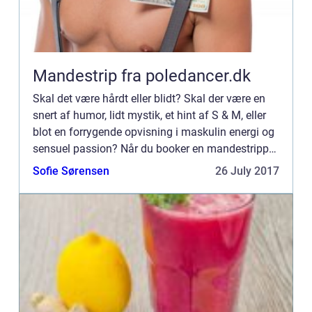
Mandestrip fra poledancer.dk
Skal det være hårdt eller blidt? Skal der være en
snert af humor, lidt mystik, et hint af S & M, eller
blot en forrygende opvisning i maskulin energi og
sensuel passion? Når du booker en mandestripper
hos poledancer.dk/mandestrip er det dig der b...
Sofie Sørensen
26 July 2017