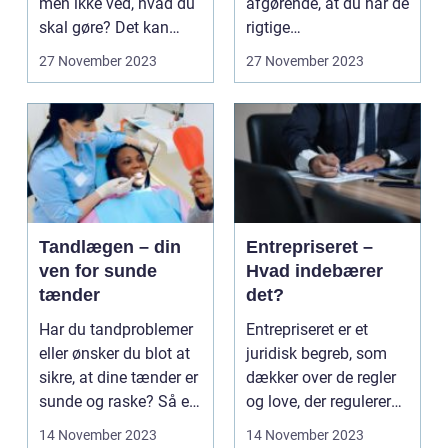
men ikke ved, hvad du
afgørende, at du har de
skal gøre? Det kan
rigtige
væ...
samarbejdspartnere.
27 November 2023
27 November 2023
En af de ...
Tandlægen – din
Entrepriseret –
ven for sunde
Hvad indebærer
tænder
det?
Har du tandproblemer
Entrepriseret er et
eller ønsker du blot at
juridisk begreb, som
sikre, at dine tænder er
dækker over de regler
sunde og raske? Så er
og love, der regulerer
tandlæge...
forholdene i b...
14 November 2023
14 November 2023